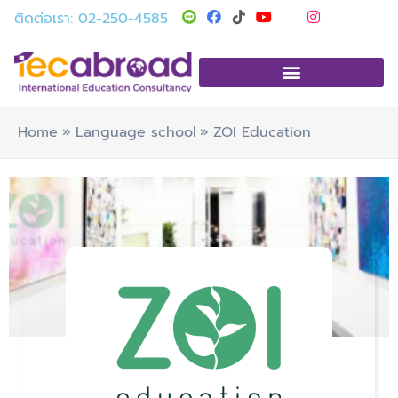
Skip
T
Y
I
ติดต่อเรา: 02-250-4585
i
o
n
to
k
u
s
t
t
t
content
o
u
a
k
b
g
e
r
a
m
Home
Language school
ZOI Education