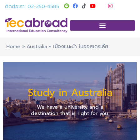
Skip
T
Y
I
ติดต่อเรา: 02-250-4585
i
o
n
to
k
u
s
t
t
t
content
o
u
a
k
b
g
e
r
a
m
Home
Australia
เมืองแนะนำ ในออสเตรเลีย
Study in Australia
We have a university and a
destination that is right for you.