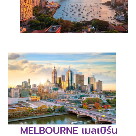
MELBOURNE เมลเบิร์น