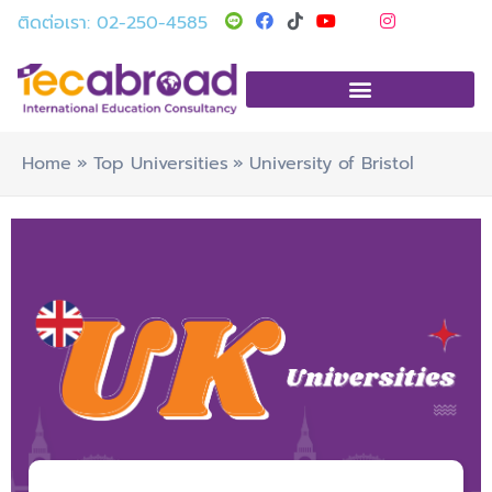
Skip
T
Y
I
ติดต่อเรา: 02-250-4585
i
o
n
to
k
u
s
t
t
t
content
o
u
a
k
b
g
e
r
a
m
Home
Top Universities
University of Bristol