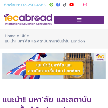
Skip
T
Y
I
ติดต่อเรา: 02-250-4585
i
o
n
to
k
u
s
t
t
t
content
o
u
a
k
b
g
e
r
a
m
Home
UK
แนะนำ!! มหา’ลัย และสถาบันภาษาชั้นนำใน London
แนะนำ!! มหา’ลัย และสถาบัน