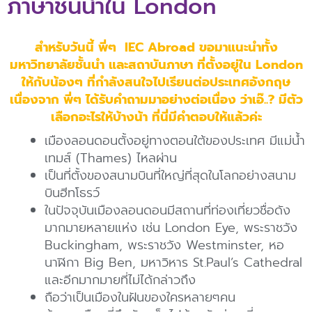
ภาษาชั้นนำใน London
สำหรับวันนี้ พี่ๆ IEC Abroad ขอมาแนะนำทั้ง
มหาวิทยาลัยชั้นนำ และสถาบันภาษา ที่ตั้งอยู่ใน London
ให้กับน้องๆ ที่กำลังสนใจไปเรียนต่อประเทศอังกฤษ
เนื่องจาก พี่ๆ ได้รับคำถามมาอย่างต่อเนื่อง ว่าเอ๊..? มีตัว
เลือกอะไรให้บ้างน้า ที่นี่มีคำตอบให้แล้วค่ะ
เมืองลอนดอนตั้งอยู่ทางตอนใต้ของประเทศ มีแม่น้ำ
เทมส์ (Thames) ไหลผ่าน
เป็นที่ตั้งของสนามบินที่ใหญ่ที่สุดในโลกอย่างสนาม
บินฮีทโธรว์
ในปัจจุบันเมืองลอนดอนมีสถานที่ท่องเที่ยวชื่อดัง
มากมายหลายแห่ง เช่น London Eye, พระราชวัง
Buckingham, พระราชวัง Westminster, หอ
นาฬิกา Big Ben, มหาวิหาร St.Paul’s Cathedral
และอีกมากมายที่ไม่ได้กล่าวถึง
ถือว่าเป็นเมืองในฝันของใครหลายๆคน