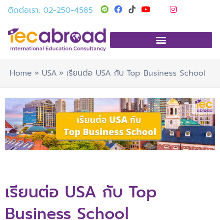
Skip
T
Y
I
ติดต่อเรา: 02-250-4585
i
o
n
to
k
u
s
t
t
t
content
o
u
a
k
b
g
e
r
a
m
Home
USA
เรียนต่อ USA กับ Top Business School
เรียนต่อ USA กับ Top
Business School