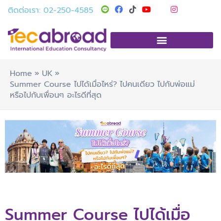
Skip
T
Y
I
ติดต่อเรา: 02-250-4585
i
o
n
to
k
u
s
t
t
t
content
o
u
a
k
b
g
e
r
a
m
Home
UK
Summer Course ไปได้เมื่อไหร่? ไปคนเดียว ไปกับพ่อแม่
หรือไปกับเพื่อนๆ อะไรดีที่สุด
Summer Course ไปได้เมื่อ