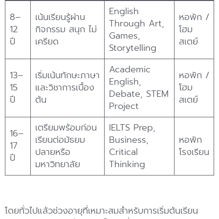
English
8–
เน้นเรียนรู้ผ่าน
หอพัก /
Through Art,
12
กิจกรรม สนุก ไม่
โฮม
Games,
ปี
เครียด
สเตย์
Storytelling
Academic
13–
เริ่มเน้นทักษะภาษา
หอพัก /
English,
15
และวิชาการเบื้อง
โฮม
Debate, STEM
ปี
ต้น
สเตย์
Project
เตรียมพร้อมก่อน
IELTS Prep,
16–
เรียนต่อมัธยม
Business,
หอพัก
17
ปลายหรือ
Critical
โรงเรียน
ปี
มหาวิทยาลัย
Thinking
โดยทั่วไปแล้วช่วงอายุที่เหมาะสมสำหรับการเริ่มต้นเรียน