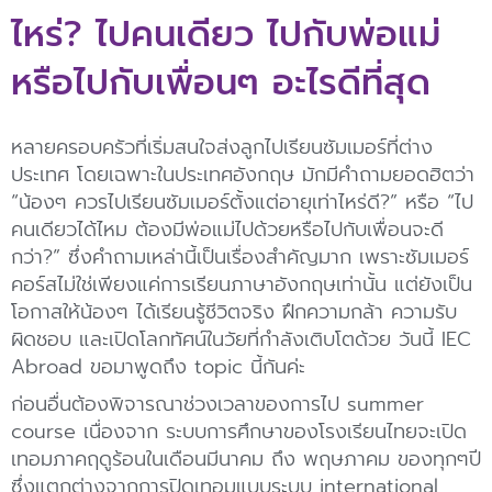
ไหร่? ไปคนเดียว ไปกับพ่อแม่
หรือไปกับเพื่อนๆ อะไรดีที่สุด
หลายครอบครัวที่เริ่มสนใจส่งลูกไปเรียนซัมเมอร์ที่ต่าง
ประเทศ โดยเฉพาะในประเทศอังกฤษ มักมีคำถามยอดฮิตว่า
“น้องๆ ควรไปเรียนซัมเมอร์ตั้งแต่อายุเท่าไหร่ดี?” หรือ “ไป
คนเดียวได้ไหม ต้องมีพ่อแม่ไปด้วยหรือไปกับเพื่อนจะดี
กว่า?” ซึ่งคำถามเหล่านี้เป็นเรื่องสำคัญมาก เพราะซัมเมอร์
คอร์สไม่ใช่เพียงแค่การเรียนภาษาอังกฤษเท่านั้น แต่ยังเป็น
โอกาสให้น้องๆ ได้เรียนรู้ชีวิตจริง ฝึกความกล้า ความรับ
ผิดชอบ และเปิดโลกทัศน์ในวัยที่กำลังเติบโตด้วย วันนี้ IEC
Abroad ขอมาพูดถึง topic นี้กันค่ะ
ก่อนอื่นต้องพิจารณาช่วงเวลาของการไป summer
course เนื่องจาก ระบบการศึกษาของโรงเรียนไทยจะเปิด
เทอมภาคฤดูร้อนในเดือนมีนาคม ถึง พฤษภาคม ของทุกๆปี
ซึ่งแตกต่างจากการปิดเทอมแบบระบบ international