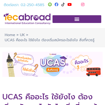
Skip
T
Y
I
ติดต่อเรา: 02-250-4585
i
o
n
to
k
u
s
t
t
t
content
o
u
a
k
b
g
e
r
a
m
Home
UK
UCAS คืออะไร ใช้ยังไง ต้องเริ่มสมัครอะไรยังไง สิ่งที่ควรรู้
UCAS คืออะไร ใช้ยังไง ต้อง