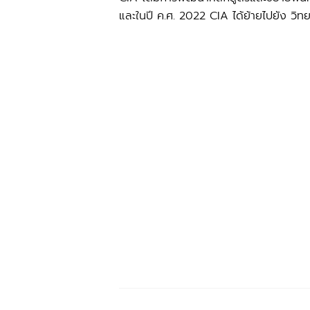
และในปี ค.ศ. 2022 CIA ได้ย้ายไปยัง วิท