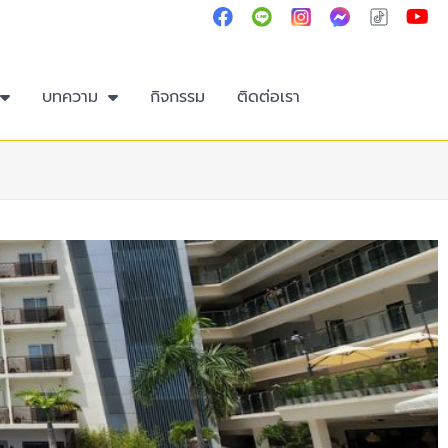
Y
ติดต่อเรา :
02-250-4585
o
u
t
u
บทความ
กิจกรรม
ติดต่อเรา
b
e