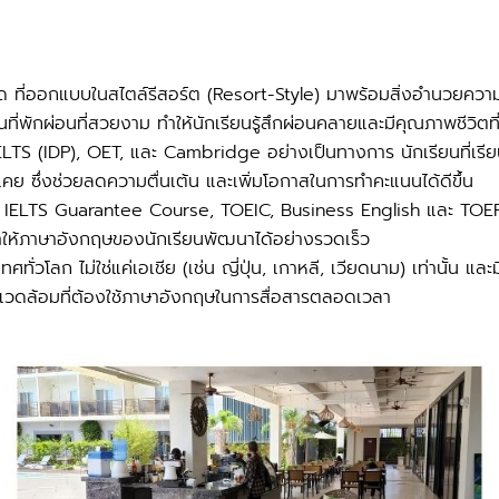
สุด ที่ออกแบบในสไตล์รีสอร์ต (Resort-Style) มาพร้อมสิ่งอำนวยคว
้นที่พักผ่อนที่สวยงาม ทำให้นักเรียนรู้สึกผ่อนคลายและมีคุณภาพชีวิต
 IELTS (IDP), OET, และ Cambridge อย่างเป็นทางการ นักเรียนที่เร
นเคย ซึ่งช่วยลดความตื่นเต้น และเพิ่มโอกาสในการทำคะแนนได้ดีขึ้น
น IELTS Guarantee Course, TOEIC, Business English และ TOEFL มีช
ทำให้ภาษาอังกฤษของนักเรียนพัฒนาได้อย่างรวดเร็ว
่วโลก ไม่ใช่แค่เอเชีย (เช่น ญี่ปุ่น, เกาหลี, เวียดนาม) เท่านั้น แ
พแวดล้อมที่ต้องใช้ภาษาอังกฤษในการสื่อสารตลอดเวลา