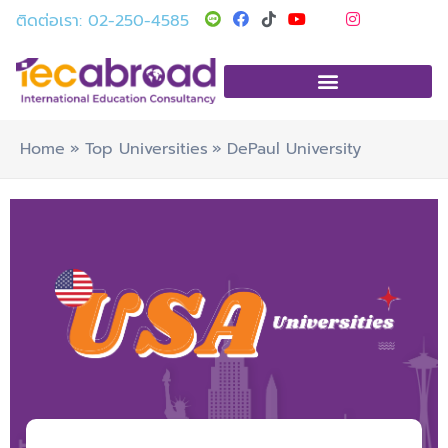
Skip
T
Y
I
ติดต่อเรา: 02-250-4585
i
o
n
to
k
u
s
t
t
t
content
o
u
a
k
b
g
e
r
a
m
Home
Top Universities
DePaul University