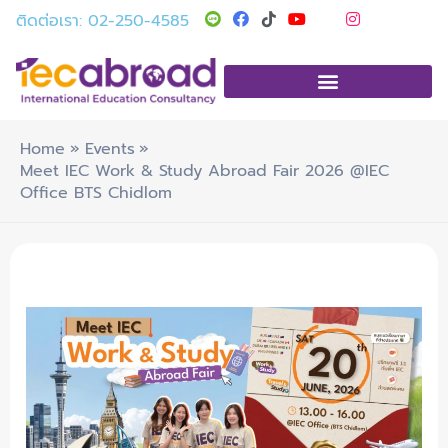
Skip
T
Y
I
ติดต่อเรา: 02-250-4585
i
o
n
to
k
u
s
t
t
t
content
o
u
a
k
b
g
e
r
a
m
Home
Events
Meet IEC Work & Study Abroad Fair 2026 @IEC
Office BTS Chidlom