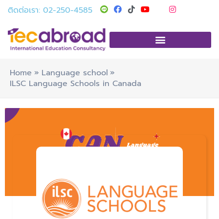
Skip
T
Y
I
ติดต่อเรา: 02-250-4585
i
o
n
to
k
u
s
t
t
t
content
o
u
a
k
b
g
e
r
a
m
Home
Language school
ILSC Language Schools in Canada