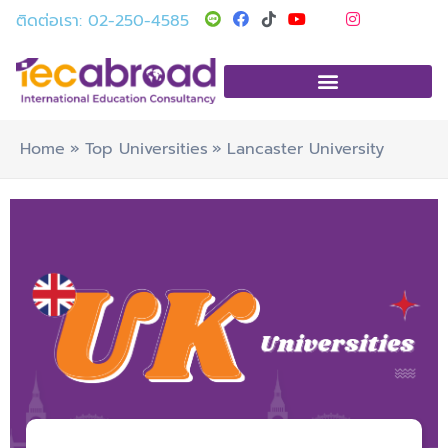
Skip
T
Y
I
ติดต่อเรา: 02-250-4585
i
o
n
to
k
u
s
t
t
t
content
o
u
a
k
b
g
e
r
a
m
Home
Top Universities
Lancaster University