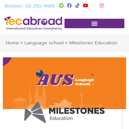
Skip
T
Y
I
ติดต่อเรา: 02-250-4585
i
o
n
to
k
u
s
t
t
t
content
o
u
a
k
b
g
e
r
a
m
Home
Language school
Milestones Education