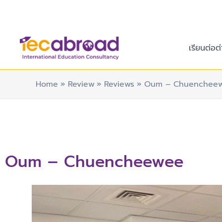
Skip
to
content
เรียนต่อต
Home
Review
Reviews
Oum – Chuenchee
Oum – Chuencheewee