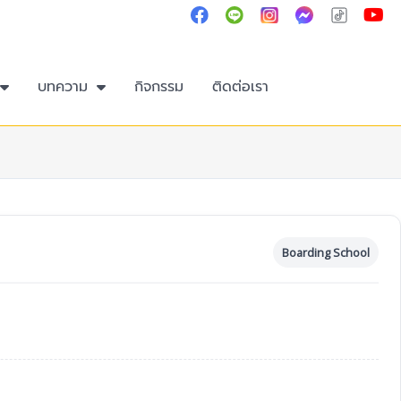
Y
ติดต่อเรา :
02-250-4585
o
u
t
u
บทความ
กิจกรรม
ติดต่อเรา
b
e
Boarding School