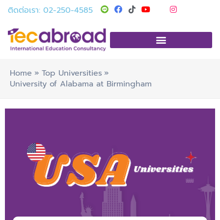
Skip
T
Y
I
ติดต่อเรา: 02-250-4585
i
o
n
to
k
u
s
t
t
t
content
o
u
a
k
b
g
e
r
a
m
Home
Top Universities
University of Alabama at Birmingham