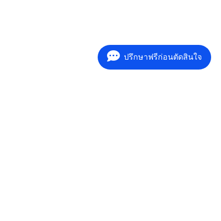
ปรึกษาฟรีก่อนตัดสินใจ
บริการแนะแนวและให้คำ ปรึกษาเกี่ยวกับการ
ศึกษาต่อต่างประเทศ เพื่อให้ตอบโจทย์เป้า
หมายการศึกษาในแบบของคุณ ตั้งแต่ระดับ
มัธยมศึกษา คอร์สเรียนระยะสั้นปรับตัวก่อน
เข้าเรียนมัยญม คอร์สเรียน summer
program ช่วงปิดภาคเรียน รวมถึงคอร์ส
เรียนภาษาระยะสั้น – ระยะยาว และ Work
and Study เรียนไปทำ งานไปที่ต่างประเทศ