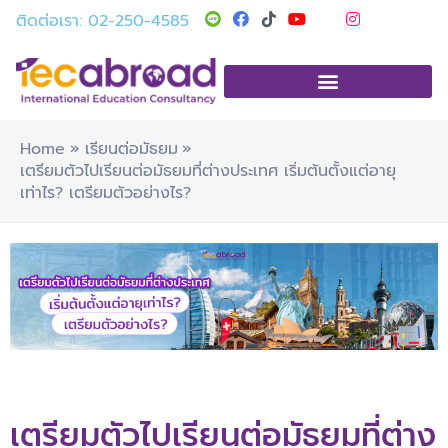
Skip
T
Y
I
ติดต่อเรา: 02-250-4585
i
o
n
to
k
u
s
t
t
t
content
o
u
a
k
b
g
e
r
a
m
Home
เรียนต่อมัธยม
เตรียมตัวไปเรียนต่อมัธยมที่ต่างประเทศ เริ่มต้นตั้งแต่อายุ
เท่าไร? เตรียมตัวอย่างไร?
เตรียมตัวไปเรียนต่อมัธยมที่ต่าง